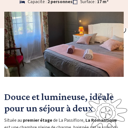
Capacité :
2 personnes
Surface :
17 m²
Douce et lumineuse, idéale
pour un séjour à deux
Située au
premier étage
de La Passiflore,
La Romantique
est une chambre pleine de charme, baignée par le soleil du