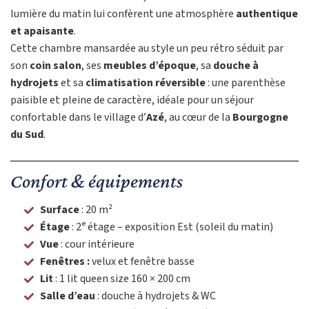
lumière du matin lui confèrent une atmosphère
authentique
et apaisante
.
Cette chambre mansardée au style un peu rétro séduit par
son
coin salon
, ses
meubles d’époque
, sa
douche à
hydrojets
et sa
climatisation réversible
: une parenthèse
paisible et pleine de caractère, idéale pour un séjour
confortable dans le village d’
Azé
, au cœur de la
Bourgogne
du Sud
.
Confort & équipements ​
Surface
: 20 m²
Étage
: 2ᵉ étage – exposition Est (soleil du matin)
Vue
: cour intérieure
Fenêtres :
velux et fenêtre basse
Lit
: 1 lit queen size 160 × 200 cm
Salle d’eau
: douche à hydrojets & WC